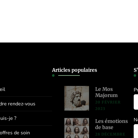
Articles populaires
S
eil
Le Mos
P
Majorum
20 FÉVRIER
dre rendez-vous
2023
uis-je ?
N
Les émotions
de base
offres de soin
28 DÉCEMBRE