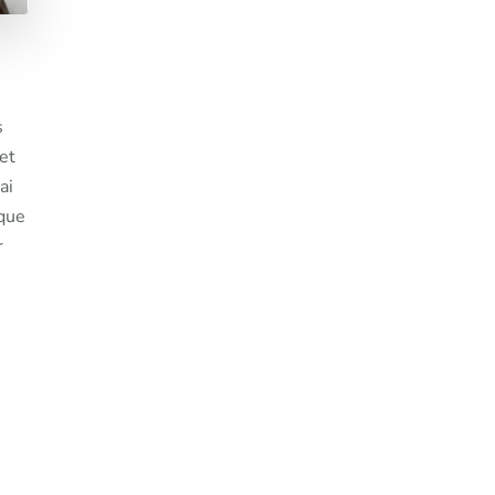
s
et
ai
ique
r