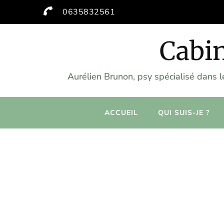
0635832561
Cabin
Aurélien Brunon, psy spécialisé dans 
ACCUEIL
QUI SUIS-JE ?