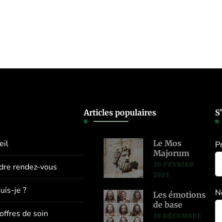
Articles populaires
S
eil
Le Mos
P
Majorum
20 FÉVRIER
dre rendez-vous
2023
uis-je ?
N
Les émotions
de base
offres de soin
28 DÉCEMBRE