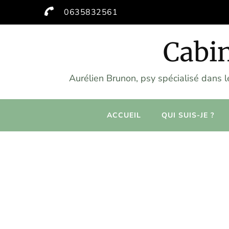
0635832561
Cabin
Aurélien Brunon, psy spécialisé dans 
ACCUEIL
QUI SUIS-JE ?