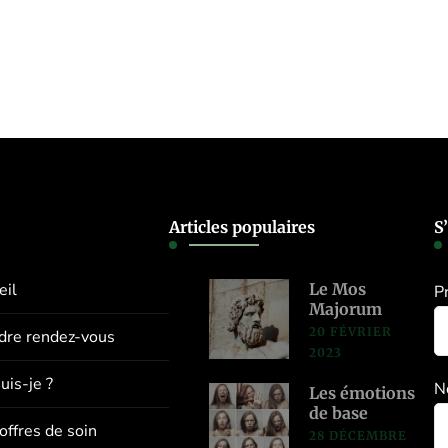
Articles populaires
S
eil
Le Mos
P
Majorum
20 FÉVRIER
dre rendez-vous
2023
uis-je ?
N
Les émotions
de base
offres de soin
28 DÉCEMBRE