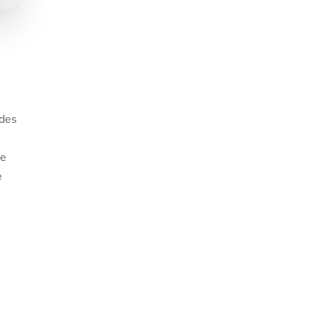
!
 des
de
e