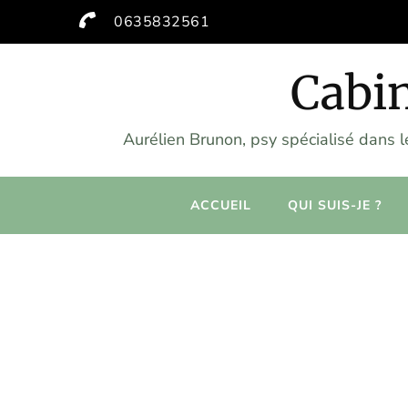
0635832561
Cabin
Aurélien Brunon, psy spécialisé dans 
ACCUEIL
QUI SUIS-JE ?