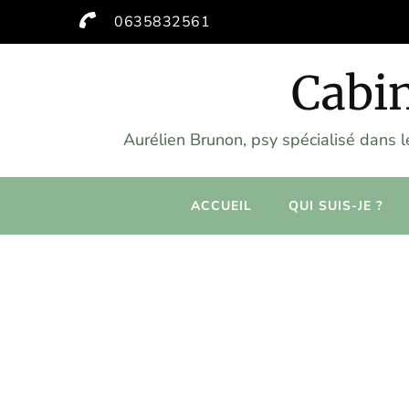
0635832561
Cabin
Aurélien Brunon, psy spécialisé dans 
ACCUEIL
QUI SUIS-JE ?