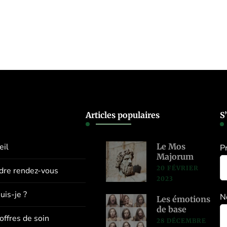
Articles populaires
S
eil
Le Mos
P
Majorum
20 FÉVRIER
dre rendez-vous
2023
uis-je ?
N
Les émotions
de base
offres de soin
28 DÉCEMBRE