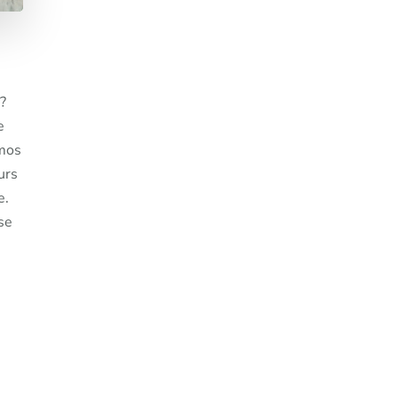
?
e
 mos
urs
e.
se