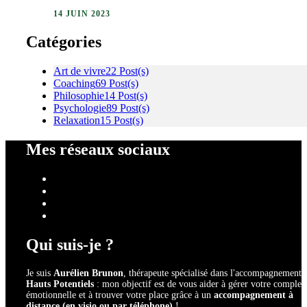
14 JUIN 2023
Catégories
Art de vivre
22 Post(s)
Coaching
69 Post(s)
Philosophie
14 Post(s)
Psychologie
89 Post(s)
Relaxation
15 Post(s)
Mes réseaux sociaux
Qui suis-je ?
Je suis
Aurélien Brunon
, thérapeute spécialisé dans l'accompagnement 
Hauts Potentiels
: mon objectif est de vous aider à gérer votre complex
émotionnelle et à trouver votre place grâce à un
accompagnement à
distance (en visio ou par téléphone)
!