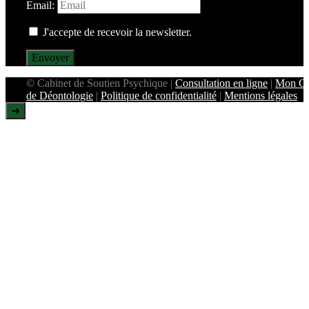
Email:
J'accepte de recevoir la newsletter.
Envoyer
© Cabinet de Soutien Psychique |
Consultation en ligne
|
Mon C
de Déontologie
|
Politique de confidentialité
|
Mentions légales
➜