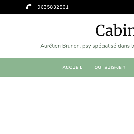
0635832561
Cabin
Aurélien Brunon, psy spécialisé dans 
ACCUEIL
QUI SUIS-JE ?