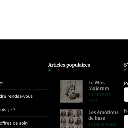
Articles populaires
S
eil
Le Mos
P
Majorum
20 FÉVRIER
dre rendez-vous
2023
uis-je ?
N
Les émotions
de base
offres de soin
28 DÉCEMBRE