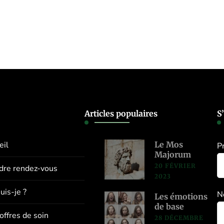
Articles populaires
S
eil
Le Mos
P
Majorum
20 FÉVRIER
dre rendez-vous
2023
uis-je ?
N
Les émotions
de base
offres de soin
28 DÉCEMBRE