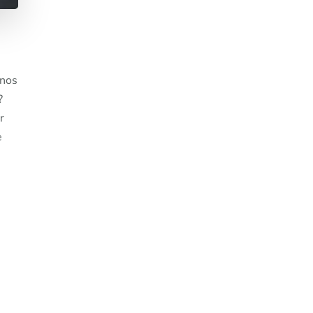
 nos
?
r
e