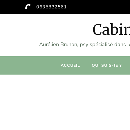
0635832561
Cabin
Aurélien Brunon, psy spécialisé dans 
ACCUEIL
QUI SUIS-JE ?