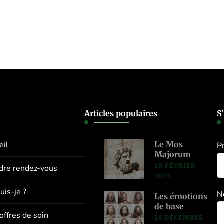
Articles populaires
S
eil
Le Mos
P
Majorum
20 FÉVRIER
dre rendez-vous
2023
uis-je ?
N
Les émotions
de base
offres de soin
28 DÉCEMBRE