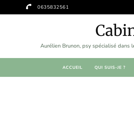
0635832561
Cabin
Aurélien Brunon, psy spécialisé dans 
ACCUEIL
QUI SUIS-JE ?