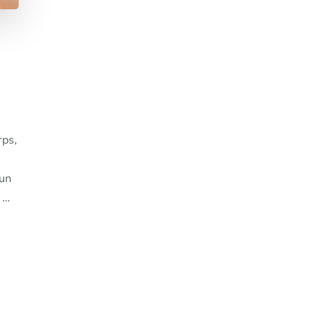
s
rps,
 un
e …