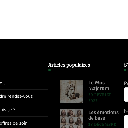
Articles populaires
S
eil
Le Mos
P
Majorum
20 FÉVRIER
dre rendez-vous
2023
uis-je ?
N
Les émotions
de base
offres de soin
28 DÉCEMBRE