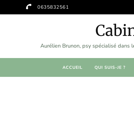
0635832561
Cabin
Aurélien Brunon, psy spécialisé dans 
ACCUEIL
QUI SUIS-JE ?