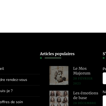
Articles populaires
S
eil
Le Mos
P
Majorum
20 FÉVRIER
dre rendez-vous
2023
uis-je ?
N
Les émotions
de base
offres de soin
28 DÉCEMBRE