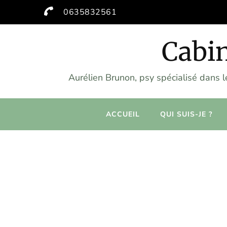
0635832561
Cabin
Aurélien Brunon, psy spécialisé dans 
ACCUEIL
QUI SUIS-JE ?