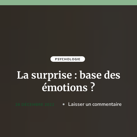
PSYCHOLOGIE
La surprise : base des
émotions ?
on
Laisser un commentaire
26 DÉCEMBRE 2022
La
surpri
: