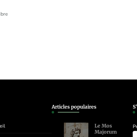
ibre
Articles populaires
S
eil
Le Mos
P
Majorum