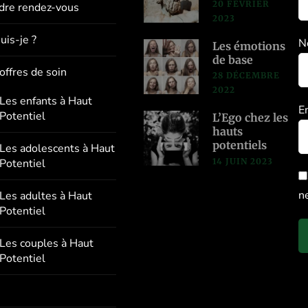
20 FÉVRIER
dre rendez-vous
2023
uis-je ?
N
Les émotions
de base
offres de soin
28 DÉCEMBRE
2022
Les enfants à Haut
E
Potentiel
L’Ego chez les
hauts
potentiels
Les adolescents à Haut
14 JUIN 2023
Potentiel
n
Les adultes à Haut
Potentiel
Les couples à Haut
Potentiel