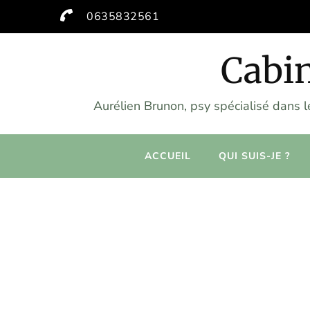
0635832561
Cabin
Aurélien Brunon, psy spécialisé dans 
ACCUEIL
QUI SUIS-JE ?