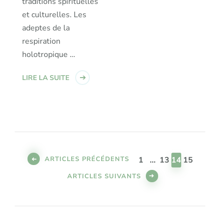
traditions spirituelles
et culturelles. Les
adeptes de la
respiration
holotropique …
LIRE LA SUITE
Pagination
des
PAGE
PAGE
PAGE
PAGE
ARTICLES PRÉCÉDENTS
1
…
13
14
15
publications
ARTICLES SUIVANTS