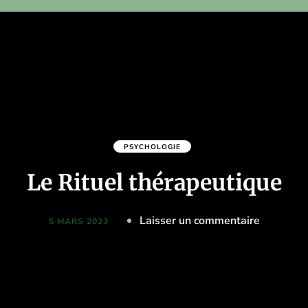
PSYCHOLOGIE
Le Rituel thérapeutique
on
Laisser un commentaire
5 MARS 2023
Le
Rituel
thérapeut