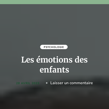
PSYCHOLOGIE
Les émotions des
enfants
on
Laisser un commentaire
28 AVRIL 2023
Les
émotion
des