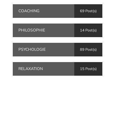
COACHING
69 Post(s)
PHILOSOPHIE
14 Post(s)
PSYCHOLOGIE
89 Post(s)
RELAXATION
15 Post(s)