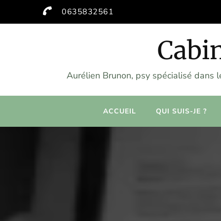
0635832561
Cabin
Aurélien Brunon, psy spécialisé dans 
ACCUEIL
QUI SUIS-JE ?