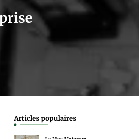
prise
tentiel
rise
Articles populaires
Le Mos Majorum