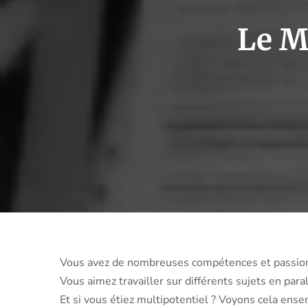
Le M
Vous avez de nombreuses compétences et passions,
Vous aimez travailler sur différents sujets en para
Et si vous étiez multipotentiel ? Voyons cela ense