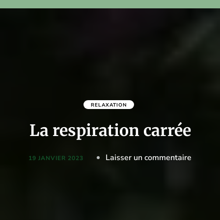
RELAXATION
La respiration carrée
on
Laisser un commentaire
19 JANVIER 2023
La
respirat
carrée