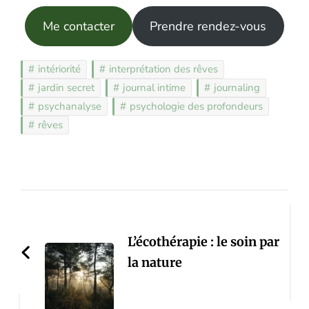
Me contacter
Prendre rendez-vous
intériorité
interprétation des rêves
jardin secret
journal intime
journaling
psychanalyse
psychologie des profondeurs
rêves
Post
Navigation
L’écothérapie : le soin par
la nature