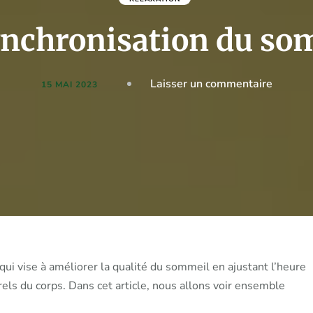
ynchronisation du so
on
Laisser un commentaire
15 MAI 2023
La
synchro
du
sommei
ui vise à améliorer la qualité du sommeil en ajustant l’heure
rels du corps. Dans cet article, nous allons voir ensemble