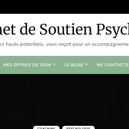
et de Soutien Psy
les hauts potentiels, vous reçoit pour un accompagnemen
MES OFFRES DE SOIN
LE BLOG
ME CONTACTE
COACHING
PSYCHOLOGIE