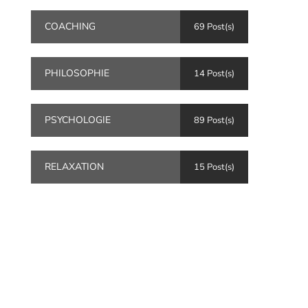
COACHING
69 Post(s)
PHILOSOPHIE
14 Post(s)
PSYCHOLOGIE
89 Post(s)
RELAXATION
15 Post(s)