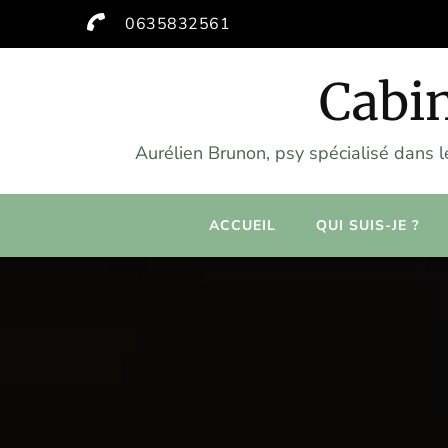
0635832561
Cabin
Aurélien Brunon, psy spécialisé dans 
ACCUEIL
QUI SUIS-JE ?