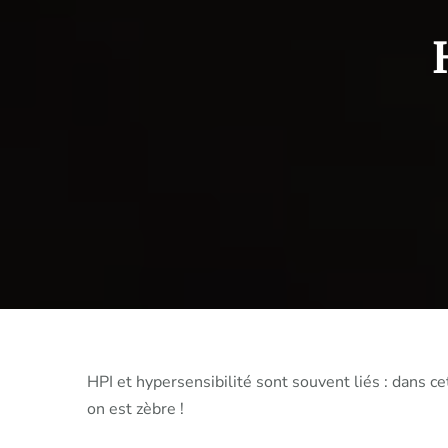
HPI et hypersensibilité sont souvent liés : dans c
on est zèbre !