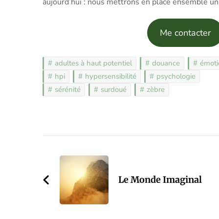
aujourd’hui : nous mettrons en place ensemble un 
Me contacter
adultes à haut potentiel
douance
émoti
hpi
hypersensibilité
psychologie
sérénité
surdoué
zèbre
Post
Navigation
Le Monde Imaginal